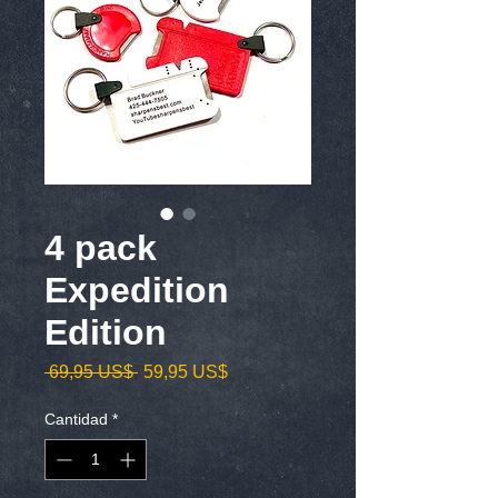
4 pack
Expedition
Edition
Precio
Precio
 69,95 US$ 
59,95 US$
de
oferta
Cantidad
*